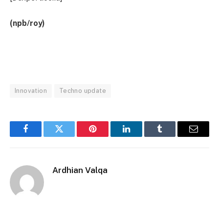
(npb/roy)
Innovation
Techno update
Facebook
Twitter
Pinterest
LinkedIn
Tumblr
Email
Ardhian Valqa