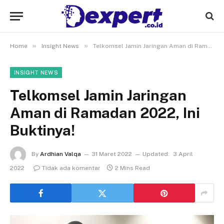
»
»
Home
Insight News
Telkomsel Jamin Jaringan Aman di Ramadan 2022, Ini Buktinya!
INSIGHT NEWS
Telkomsel Jamin Jaringan
Aman di Ramadan 2022, Ini
Buktinya!
By
Ardhian Valqa
31 Maret 2022
Updated:
3 April
2022
Tidak ada komentar
2 Mins Read