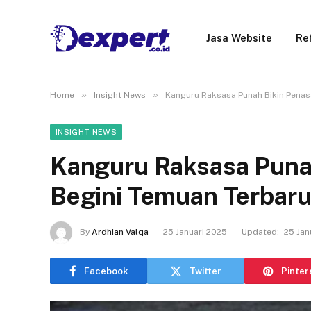
Jasa Website
Re
»
»
Home
Insight News
Kanguru Raksasa Punah Bikin Penasa
INSIGHT NEWS
Kanguru Raksasa Punah
Begini Temuan Terbaru
By
Ardhian Valqa
25 Januari 2025
Updated:
25 Jan
Facebook
Twitter
Pinter