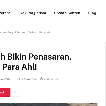
ferensi
Cek Palgiarism
Update Konten
Blog
ran, Begini Temuan Terbaru Para Ahli
 Bikin Penasaran,
 Para Ahli
uari 2025
3 Komentar
2 Mins Read
est