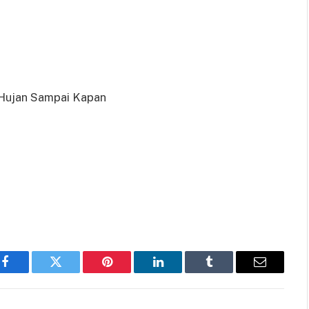
Hujan Sampai Kapan
Facebook
Twitter
Pinterest
LinkedIn
Tumblr
Email