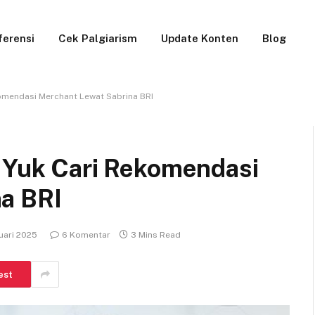
ferensi
Cek Palgiarism
Update Konten
Blog
komendasi Merchant Lewat Sabrina BRI
, Yuk Cari Rekomendasi
a BRI
uari 2025
6 Komentar
3 Mins Read
est