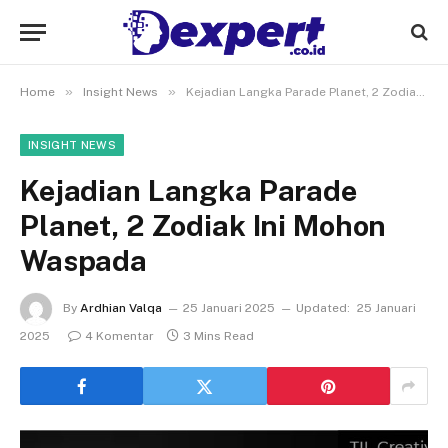
»
»
Home
Insight News
Kejadian Langka Parade Planet, 2 Zodiak Ini Mohon Waspada
INSIGHT NEWS
Kejadian Langka Parade
Planet, 2 Zodiak Ini Mohon
Waspada
By
Ardhian Valqa
25 Januari 2025
Updated:
25 Januari
2025
4 Komentar
3 Mins Read