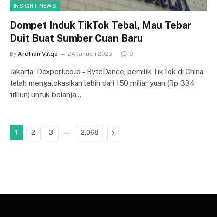
INSIGHT NEWS
Dompet Induk TikTok Tebal, Mau Tebar
Duit Buat Sumber Cuan Baru
By
Ardhian Valqa
24 Januari 2025
0
Jakarta, Dexpert.co.id – ByteDance, pemilik TikTok di China,
telah mengalokasikan lebih dari 150 miliar yuan (Rp 334
triliun) untuk belanja…
…
Next
1
2
3
2,068