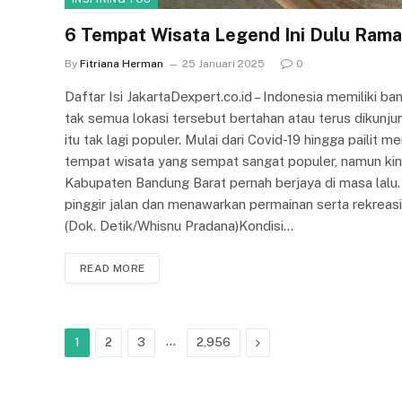
6 Tempat Wisata Legend Ini Dulu Ramai
By
Fitriana Herman
25 Januari 2025
0
Daftar Isi JakartaDexpert.co.id – Indonesia memiliki 
tak semua lokasi tersebut bertahan atau terus dikunj
itu tak lagi populer. Mulai dari Covid-19 hingga pailit
tempat wisata yang sempat sangat populer, namun kin
Kabupaten Bandung Barat pernah berjaya di masa lalu.
pinggir jalan dan menawarkan permainan serta rekreasi 
(Dok. Detik/Whisnu Pradana)Kondisi…
READ MORE
…
Next
1
2
3
2,956