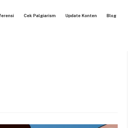
ferensi
Cek Palgiarism
Update Konten
Blog