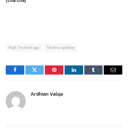
(cha/cha)
High Technology
Techno update
Facebook
Twitter
Pinterest
LinkedIn
Tumblr
Email
Ardhian Valqa