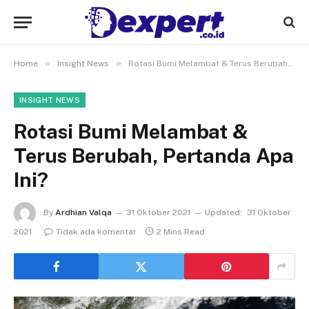
»
»
Home
Insight News
Rotasi Bumi Melambat & Terus Berubah, Pertanda Apa Ini?
INSIGHT NEWS
Rotasi Bumi Melambat &
Terus Berubah, Pertanda Apa
Ini?
By
Ardhian Valqa
31 Oktober 2021
Updated:
31 Oktober
2021
Tidak ada komentar
2 Mins Read