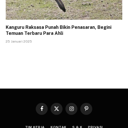
Kanguru Raksasa Punah Bikin Penasaran, Begini
Temuan Terbaru Para Ahli
25 Januari 2025
Facebook
X
Instagram
Pinterest
(Twitter)
TIM KERJA
KONTAK
S & K
PRIVASI