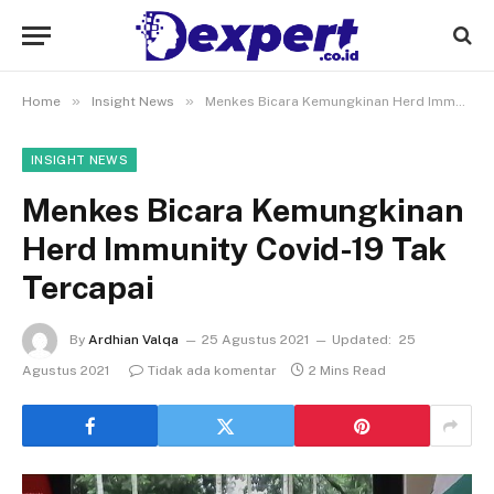
»
»
Home
Insight News
Menkes Bicara Kemungkinan Herd Immunity Covid-19 Tak Tercapai
INSIGHT NEWS
Menkes Bicara Kemungkinan
Herd Immunity Covid-19 Tak
Tercapai
By
Ardhian Valqa
25 Agustus 2021
Updated:
25
Agustus 2021
Tidak ada komentar
2 Mins Read