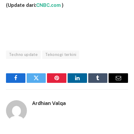
(Update dari:
CNBC.com
)
Techno update
Tekonogi terkini
Facebook
Twitter
Pinterest
LinkedIn
Tumblr
Email
Ardhian Valqa