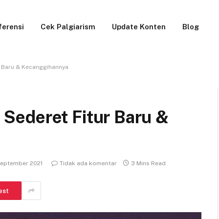
ferensi
Cek Palgiarism
Update Konten
Blog
tur Baru & Kecanggihannya
ni Sederet Fitur Baru &
September 2021
Tidak ada komentar
3 Mins Read
est