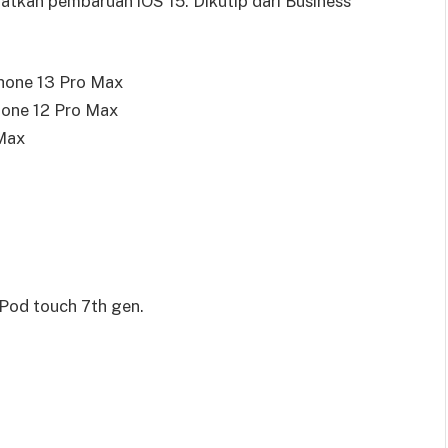
tkan pembaruan iOS 15. Dikutip dari Business
iPhone 13 Pro Max
Phone 12 Pro Max
 Max
iPod touch 7th gen.