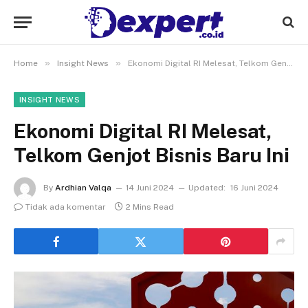
»
»
Home
Insight News
Ekonomi Digital RI Melesat, Telkom Genjot Bisnis Baru Ini
INSIGHT NEWS
Ekonomi Digital RI Melesat,
Telkom Genjot Bisnis Baru Ini
By
Ardhian Valqa
14 Juni 2024
Updated:
16 Juni 2024
Tidak ada komentar
2 Mins Read