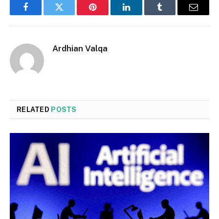
Facebook
Twitter
Pinterest
LinkedIn
Tumblr
Email
Ardhian Valqa
RELATED
POSTS