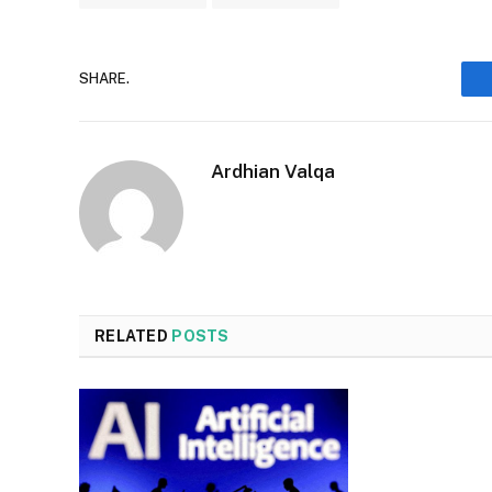
SHARE.
Ardhian Valqa
RELATED
POSTS