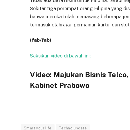
Tidak ada data resmi untuk Filipina, tetapi n
Sekitar tiga perempat orang Filipina yang 
bahwa mereka telah memasang beberapa jenis 
termasuk olahraga, permainan kartu, dan slot
(fab/fab)
Saksikan video di bawah ini:
Video: Majukan Bisnis Telco,
Kabinet Prabowo
Smart your life
Techno update