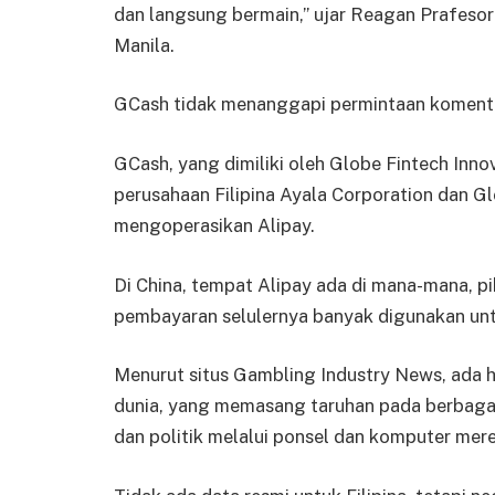
dan langsung bermain,” ujar Reagan Prafesor
Manila.
GCash tidak menanggapi permintaan koment
GCash, yang dimiliki oleh Globe Fintech Inn
perusahaan Filipina Ayala Corporation dan G
mengoperasikan Alipay.
Di China, tempat Alipay ada di mana-mana, 
pembayaran selulernya banyak digunakan untu
Menurut situs Gambling Industry News, ada ha
dunia, yang memasang taruhan pada berbagai 
dan politik melalui ponsel dan komputer mer