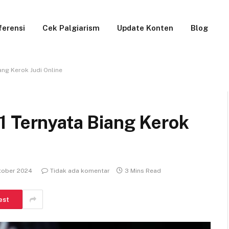
ferensi
Cek Palgiarism
Update Konten
Blog
ang Kerok Judi Online
1 Ternyata Biang Kerok
tober 2024
Tidak ada komentar
3 Mins Read
est