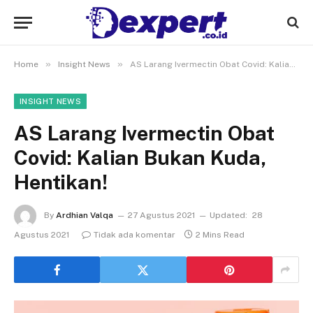
»
»
Home
Insight News
AS Larang Ivermectin Obat Covid: Kalian Bukan Kuda, Hentikan!
INSIGHT NEWS
AS Larang Ivermectin Obat
Covid: Kalian Bukan Kuda,
Hentikan!
By
Ardhian Valqa
27 Agustus 2021
Updated:
28
Agustus 2021
Tidak ada komentar
2 Mins Read