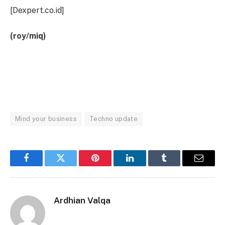
[Dexpert.co.id]
(roy/miq)
Mind your business
Techno update
Facebook
Twitter
Pinterest
LinkedIn
Tumblr
Email
Ardhian Valqa