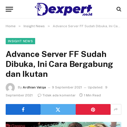
»
»
Home
Insight News
Advance Server FF Sudah Dibuka, Ini Cara Bergabung dan Ikutan
INSIGHT NEWS
Advance Server FF Sudah
Dibuka, Ini Cara Bergabung
dan Ikutan
By
Ardhian Valqa
9 September 2021
Updated:
9
September 2021
Tidak ada komentar
1 Min Read