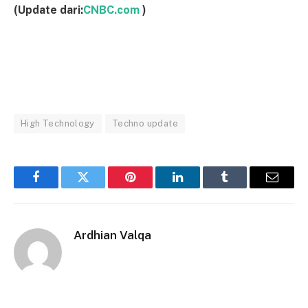
(Update dari:
CNBC.com
)
High Technology
Techno update
Facebook
Twitter
Pinterest
LinkedIn
Tumblr
Email
Ardhian Valqa