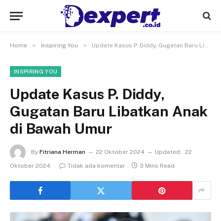
»
»
Home
Inspiring You
Update Kasus P. Diddy, Gugatan Baru Libatkan Anak di Bawah Umur
INSPIRING YOU
Update Kasus P. Diddy,
Gugatan Baru Libatkan Anak
di Bawah Umur
By
Fitriana Herman
22 Oktober 2024
Updated:
22
Oktober 2024
Tidak ada komentar
3 Mins Read