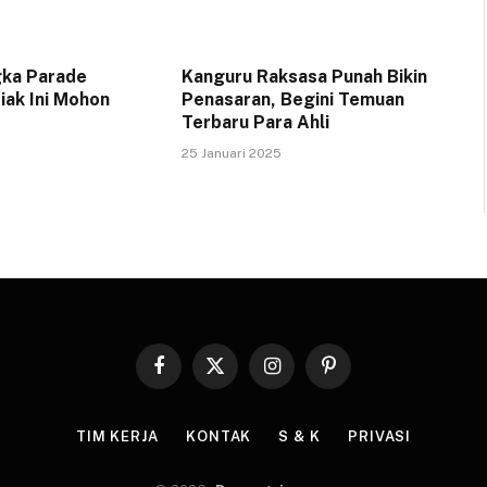
gka Parade
Kanguru Raksasa Punah Bikin
iak Ini Mohon
Penasaran, Begini Temuan
Terbaru Para Ahli
25 Januari 2025
Facebook
X
Instagram
Pinterest
(Twitter)
TIM KERJA
KONTAK
S & K
PRIVASI