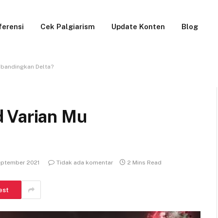
ferensi
Cek Palgiarism
Update Konten
Blog
ibandingkan Delta?
 Varian Mu
eptember 2021
Tidak ada komentar
2 Mins Read
est