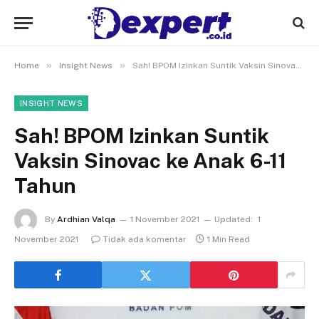
»
»
Home
Insight News
Sah! BPOM Izinkan Suntik Vaksin Sinovac ke Anak 6-11 Tahun
INSIGHT NEWS
Sah! BPOM Izinkan Suntik
Vaksin Sinovac ke Anak 6-11
Tahun
By
Ardhian Valqa
1 November 2021
Updated:
1
November 2021
Tidak ada komentar
1 Min Read