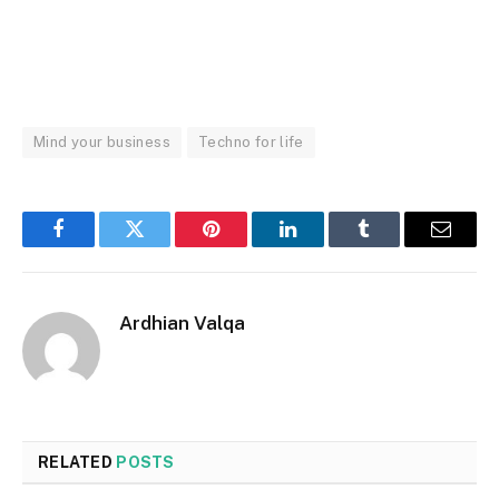
Mind your business
Techno for life
Facebook
Twitter
Pinterest
LinkedIn
Tumblr
Email
Ardhian Valqa
RELATED
POSTS