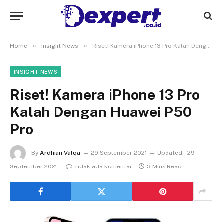
»
»
Home
Insight News
Riset! Kamera iPhone 13 Pro Kalah Dengan Huawei P50 Pro
INSIGHT NEWS
Riset! Kamera iPhone 13 Pro
Kalah Dengan Huawei P50
Pro
By
Ardhian Valqa
29 September 2021
Updated:
29
September 2021
Tidak ada komentar
3 Mins Read