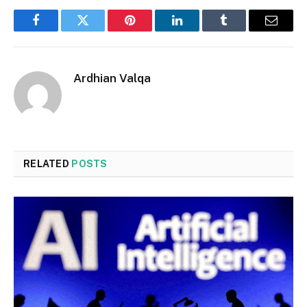
Facebook
Twitter
Pinterest
LinkedIn
Tumblr
Email
Ardhian Valqa
RELATED
POSTS