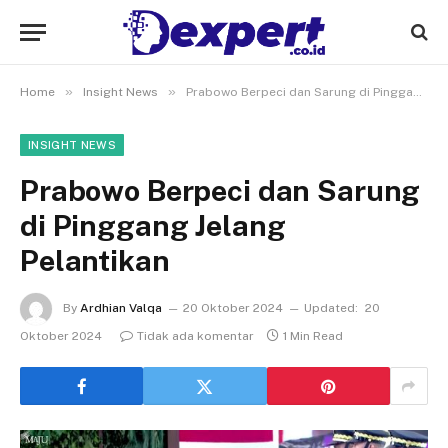
»
»
Home
Insight News
Prabowo Berpeci dan Sarung di Pinggang Jelang Pelantikan
INSIGHT NEWS
Prabowo Berpeci dan Sarung
di Pinggang Jelang
Pelantikan
By
Ardhian Valqa
20 Oktober 2024
Updated:
20
Oktober 2024
Tidak ada komentar
1 Min Read