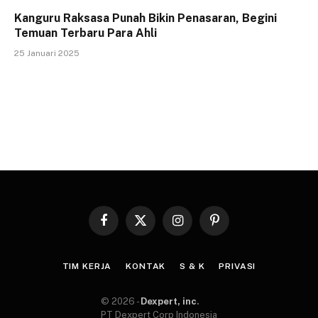
Kanguru Raksasa Punah Bikin Penasaran, Begini
Temuan Terbaru Para Ahli
25 Januari 2025
Facebook
X
Instagram
Pinterest
(Twitter)
TIM KERJA
KONTAK
S & K
PRIVASI
© 2026 -
Dexpert, inc
.
PT Dexpert Corp Indonesia