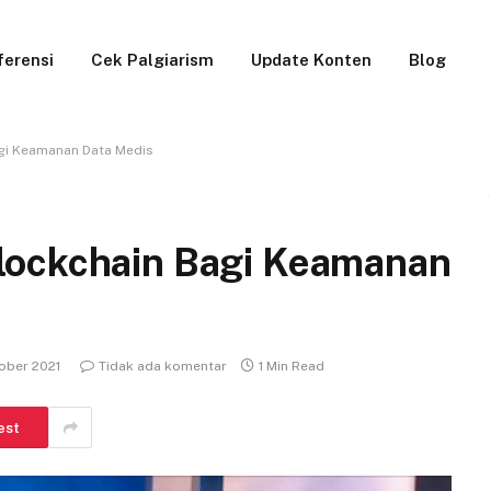
ferensi
Cek Palgiarism
Update Konten
Blog
gi Keamanan Data Medis
lockchain Bagi Keamanan
ober 2021
Tidak ada komentar
1 Min Read
est