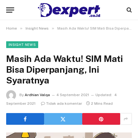
»
»
Home
Insight News
Masih Ada Waktu! SIM Mati Bisa Diperpanjang, Ini Syaratnya
INSIGHT NEWS
Masih Ada Waktu! SIM Mati
Bisa Diperpanjang, Ini
Syaratnya
By
Ardhian Valqa
4 September 2021
Updated:
4
September 2021
Tidak ada komentar
2 Mins Read