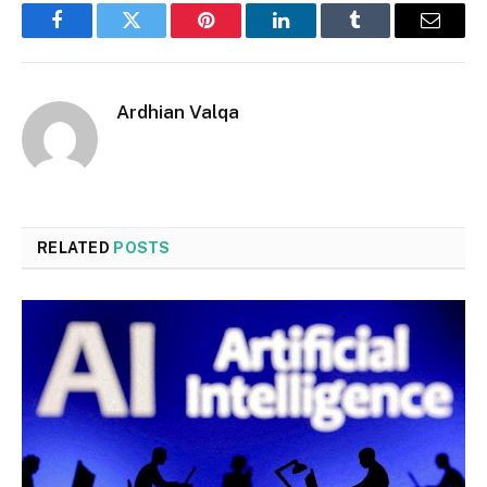
Facebook
Twitter
Pinterest
LinkedIn
Tumblr
Email
Ardhian Valqa
RELATED
POSTS