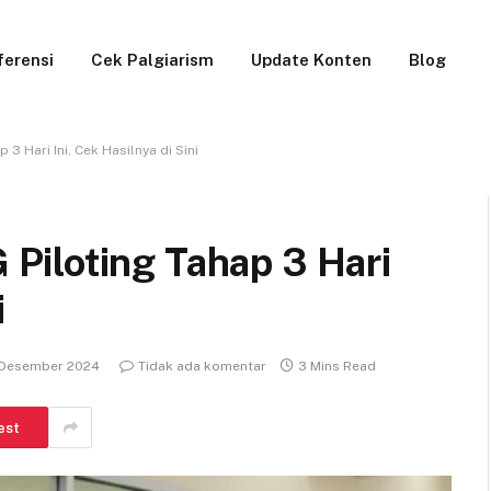
ferensi
Cek Palgiarism
Update Konten
Blog
3 Hari Ini, Cek Hasilnya di Sini
iloting Tahap 3 Hari
i
 Desember 2024
Tidak ada komentar
3 Mins Read
est