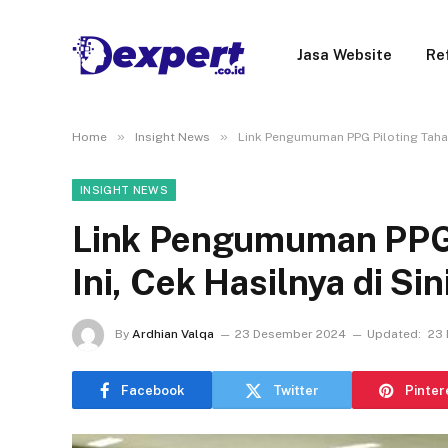
Jasa Website
Re
»
»
Home
Insight News
Link Pengumuman PPG Piloting Tahap 
INSIGHT NEWS
Link Pengumuman PPG P
Ini, Cek Hasilnya di Sin
By
Ardhian Valqa
23 Desember 2024
Updated:
23
Facebook
Twitter
Pinter