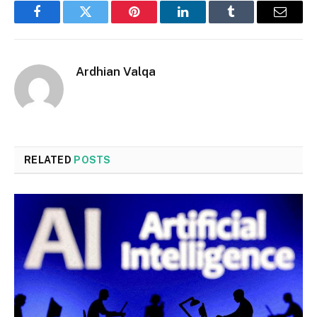
Facebook
Twitter
Pinterest
LinkedIn
Tumblr
Email
Ardhian Valqa
RELATED
POSTS