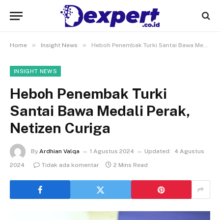
»
»
Home
Insight News
Heboh Penembak Turki Santai Bawa Medali Perak, Netizen Curiga
INSIGHT NEWS
Heboh Penembak Turki
Santai Bawa Medali Perak,
Netizen Curiga
By
Ardhian Valqa
1 Agustus 2024
Updated:
4 Agustus
2024
Tidak ada komentar
2 Mins Read