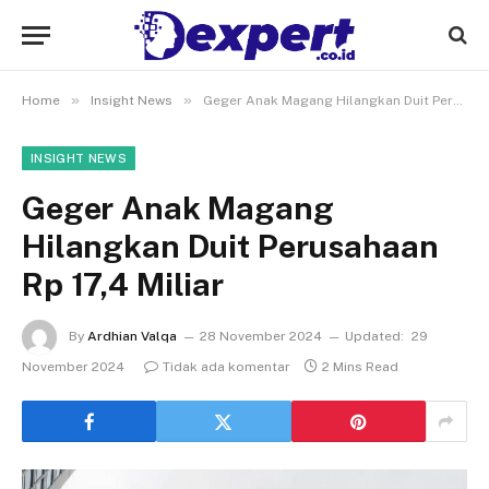
»
»
Home
Insight News
Geger Anak Magang Hilangkan Duit Perusahaan Rp 17,4 Miliar
INSIGHT NEWS
Geger Anak Magang
Hilangkan Duit Perusahaan
Rp 17,4 Miliar
By
Ardhian Valqa
28 November 2024
Updated:
29
November 2024
Tidak ada komentar
2 Mins Read