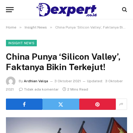
»
»
Home
Insight News
China Punya ‘Silicon Valley’, Faktanya Bikin Terkejut!
INSIGHT NEWS
China Punya ‘Silicon Valley’,
Faktanya Bikin Terkejut!
By
Ardhian Valqa
3 Oktober 2021
Updated:
3 Oktober
2021
Tidak ada komentar
2 Mins Read