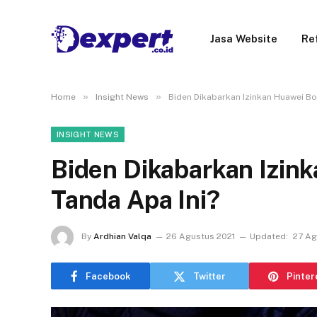
Jasa Website
Re
»
»
Home
Insight News
Biden Dikabarkan Izinkan Huawei Bo
INSIGHT NEWS
Biden Dikabarkan Izin
Tanda Apa Ini?
By
Ardhian Valqa
26 Agustus 2021
Updated:
27 Ag
Facebook
Twitter
Pinter