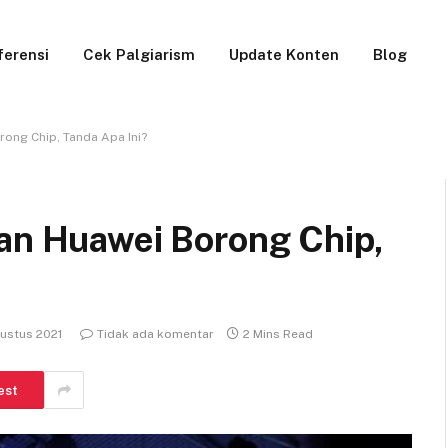
ferensi
Cek Palgiarism
Update Konten
Blog
rong Chip, Tanda Apa Ini?
kan Huawei Borong Chip,
ustus 2021
Tidak ada komentar
2 Mins Read
est