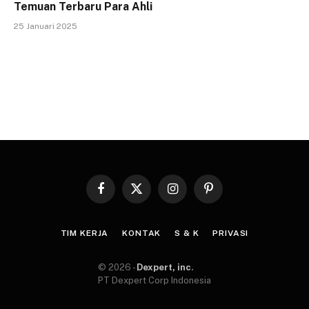
Temuan Terbaru Para Ahli
25 Januari 2025
Facebook
X
Instagram
Pinterest
(Twitter)
TIM KERJA
KONTAK
S & K
PRIVASI
© 2026 -
Dexpert, inc
.
PT Dexpert Corp Indonesia