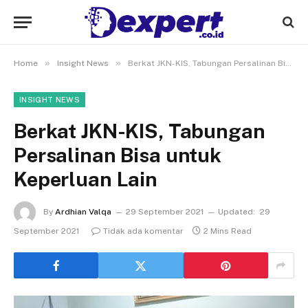
»
»
Home
Insight News
Berkat JKN-KIS, Tabungan Persalinan Bisa untuk Keperluan Lain
INSIGHT NEWS
Berkat JKN-KIS, Tabungan
Persalinan Bisa untuk
Keperluan Lain
By
Ardhian Valqa
29 September 2021
Updated:
29
September 2021
Tidak ada komentar
2 Mins Read