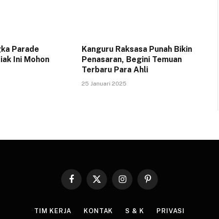
gka Parade
Kanguru Raksasa Punah Bikin
iak Ini Mohon
Penasaran, Begini Temuan
Terbaru Para Ahli
25 Januari 2025
Facebook
X
Instagram
Pinterest
(Twitter)
TIM KERJA
KONTAK
S & K
PRIVASI