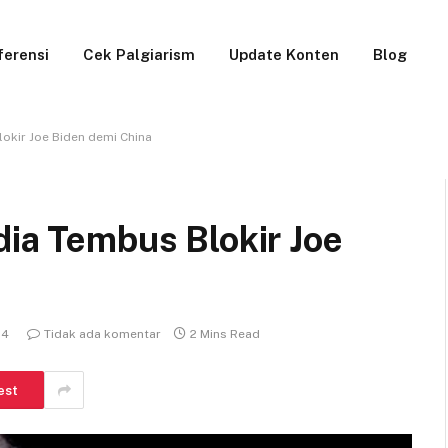
ferensi
Cek Palgiarism
Update Konten
Blog
lokir Joe Biden demi China
dia Tembus Blokir Joe
24
Tidak ada komentar
2 Mins Read
est