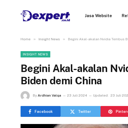
Jasa Website
Re
»
»
Home
Insight News
Begini Akal-akalan Nvidia Tembus B
INSIGHT NEWS
Begini Akal-akalan Nvi
Biden demi China
By
Ardhian Valqa
23 Juli 2024
Updated:
23 Juli 20
Facebook
Twitter
Pinter