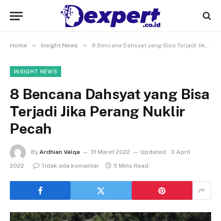
»
»
Home
Insight News
8 Bencana Dahsyat yang Bisa Terjadi Jika Perang Nuklir Pecah
INSIGHT NEWS
8 Bencana Dahsyat yang Bisa
Terjadi Jika Perang Nuklir
Pecah
By
Ardhian Valqa
31 Maret 2022
Updated:
3 April
2022
Tidak ada komentar
5 Mins Read