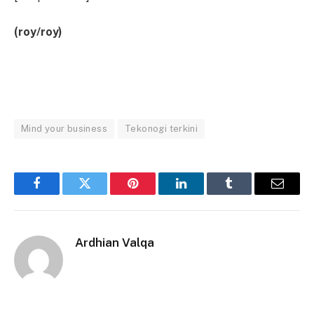
(roy/roy)
Mind your business
Tekonogi terkini
Facebook
Twitter
Pinterest
LinkedIn
Tumblr
Email
Ardhian Valqa