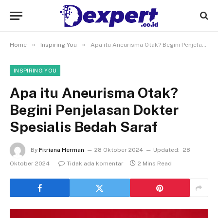
»
»
Home
Inspiring You
Apa itu Aneurisma Otak? Begini Penjelasan Dokter Spesialis Bedah Saraf
INSPIRING YOU
Apa itu Aneurisma Otak?
Begini Penjelasan Dokter
Spesialis Bedah Saraf
By
Fitriana Herman
28 Oktober 2024
Updated:
28
Oktober 2024
Tidak ada komentar
2 Mins Read