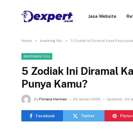
Jasa Website
Re
»
»
Home
Inspiring You
5 Zodiak Ini Diramal Kaya Raya pa
INSPIRING YOU
5 Zodiak Ini Diramal K
Punya Kamu?
By
Fitriana Herman
24 Januari 2025
Updated:
24 J
Facebook
Twitter
Pinter