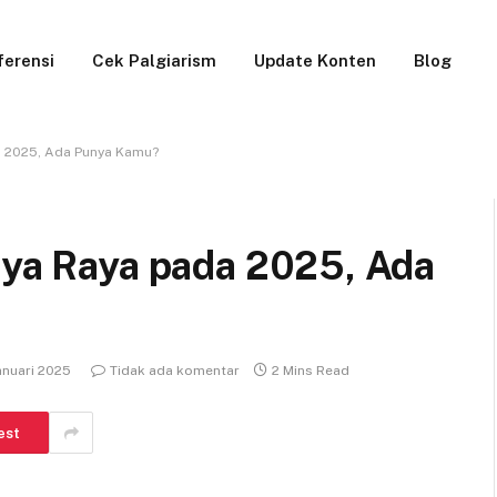
ferensi
Cek Palgiarism
Update Konten
Blog
da 2025, Ada Punya Kamu?
aya Raya pada 2025, Ada
anuari 2025
Tidak ada komentar
2 Mins Read
est