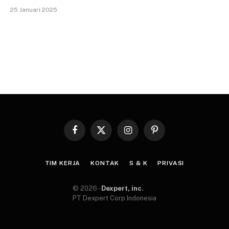
25 Januari 2025
Facebook
X
Instagram
Pinterest
(Twitter)
TIM KERJA
KONTAK
S & K
PRIVASI
© 2026 -
Dexpert, inc
.
PT Dexpert Corp Indonesia