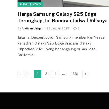
INSIGHT NEWS
Harga Samsung Galaxy S25 Edge
Terungkap, Ini Bocoran Jadwal Rilisnya
By
Ardhian Valqa
23 Januari 2025
0
Jakarta, Dexpert.co.id – Samsung memberikan ‘teaser’
kehadiran Galaxy S25 Edge di acara ‘Galaxy
Unpacked 2025’ yang berlangsung di San Jose,
California…
Previous
…
Next
1
2
3
4
1,531