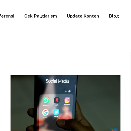
ferensi
Cek Palgiarism
Update Konten
Blog