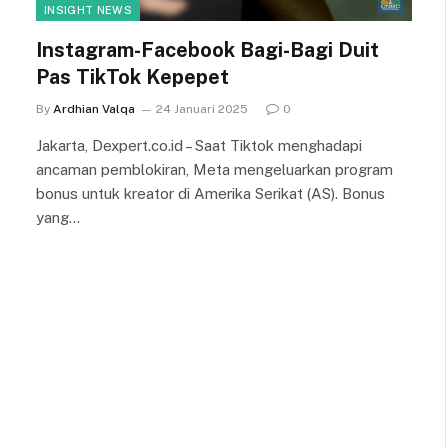
INSIGHT NEWS
Instagram-Facebook Bagi-Bagi Duit
Pas TikTok Kepepet
By
Ardhian Valqa
24 Januari 2025
0
Jakarta, Dexpert.co.id – Saat Tiktok menghadapi
ancaman pemblokiran, Meta mengeluarkan program
bonus untuk kreator di Amerika Serikat (AS). Bonus
yang…